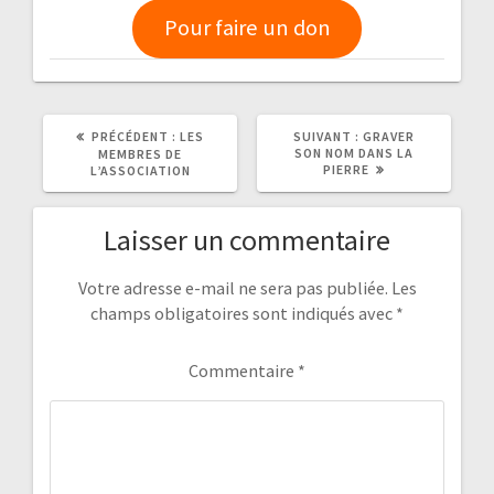
Pour faire un don
ARTICLE
ARTICLE
PRÉCÉDENT :
LES
SUIVANT :
GRAVER
PRÉCÉDENT
SUIVANT
SON NOM DANS LA
MEMBRES DE
:
:
PIERRE
L’ASSOCIATION
Laisser un commentaire
Votre adresse e-mail ne sera pas publiée.
Les
champs obligatoires sont indiqués avec
*
Commentaire
*