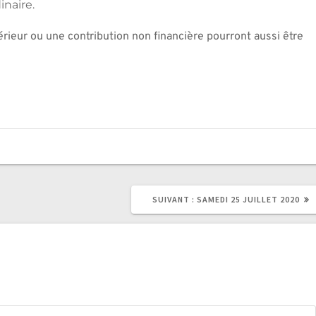
inaire.
érieur ou une contribution non financière pourront aussi être 
ARTICLE
SUIVANT :
SAMEDI 25 JUILLET 2020
SUIVANT
: