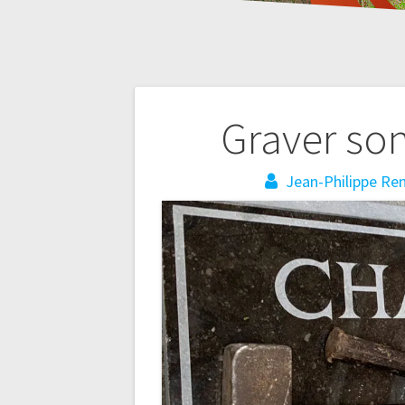
Navigation
Graver son
de
Jean-Philippe Re
l’article